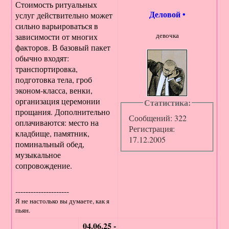
Стоимость ритуальных
Деловой
•
услуг действительно может
сильно варьироваться в
девочка
зависимости от многих
факторов. В базовый пакет
обычно входят:
транспортировка,
подготовка тела, гроб
эконом-класса, венки,
организация церемонии
Статистика:
прощания. Дополнительно
Сообщений: 322
оплачиваются: место на
Регистрация:
кладбище, памятник,
17.12.2005
поминальный обед,
музыкальное
сопровождение.
---------------------
Я не настолько вы думаете, как я
пьян.
04.06.25 -