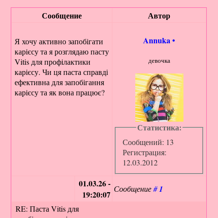
Сообщение
Автор
Annuka
•
Я хочу активно запобігати
карієсу та я розглядаю пасту
девочка
Vitis для профілактики
карієсу. Чи ця паста справді
ефективна для запобігання
карієсу та як вона працює?
Статистика:
Сообщений: 13
Регистрация:
12.03.2012
01.03.26 -
Сообщение
#
1
19:20:07
RE: Паста Vitis для