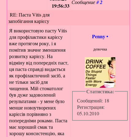
Сообщение
#
2
19:56:33
RE: Паста Vitis для
запобігання карієсу
Я використовую пасту Vitis
Penny
•
для профілактики карієсу
вже протягом року, і я
девочка
помітив значне зменшення
розвитку карієсу. На
відміну від попередніх паст,
ця паста справді видається
як профілактичний засіб, а
не тільки засіб для
чищення. Мій стоматолог
Статистика:
був дуже задоволений
Сообщений: 18
результатами - у мене було
Регистрация:
менше новоутворених
05.10.2010
карієсів порівняно з
попередніми роками. Паста
має хороший смак та
хорошу консистенцію, яка