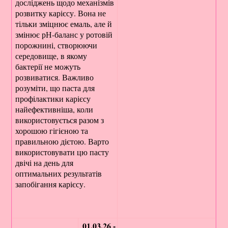
досліджень щодо механізмів
розвитку карієсу. Вона не
тільки зміцнює емаль, але й
змінює рН-баланс у ротовій
порожнині, створюючи
середовище, в якому
бактерії не можуть
розвиватися. Важливо
розуміти, що паста для
профілактики карієсу
найефективніша, коли
використовується разом з
хорошою гігієною та
правильною дієтою. Варто
використовувати цю пасту
двічі на день для
оптимальних результатів
запобігання карієсу.
01.03.26 -