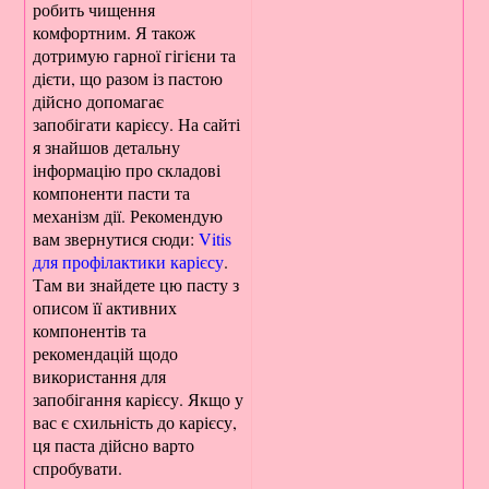
робить чищення
комфортним. Я також
дотримую гарної гігієни та
дієти, що разом із пастою
дійсно допомагає
запобігати карієсу. На сайті
я знайшов детальну
інформацію про складові
компоненти пасти та
механізм дії. Рекомендую
вам звернутися сюди:
Vitis
для профілактики карієсу
.
Там ви знайдете цю пасту з
описом її активних
компонентів та
рекомендацій щодо
використання для
запобігання карієсу. Якщо у
вас є схильність до карієсу,
ця паста дійсно варто
спробувати.