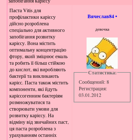
запобігання карієсу
Паста Vitis для
Вячеслав84
•
профілактики карієсу
дійсно розроблена
девочка
спеціально для активного
запобігання розвитку
карієсу. Вона містить
оптимальну концентрацію
фтору, який зміцнює емаль
та робить її більш стійкою
до кислот, які виробляють
Статистика:
бактерії та викликають
Сообщений: 8
карієс. Паста також містить
Регистрация:
компоненти, які йдуть
03.01.2012
карієсогенним бактеріям
розмножуватися та
створювати умови для
розвитку карієсу. На
відміну від звичайних паст,
ця паста розроблена з
урахуванням останніх