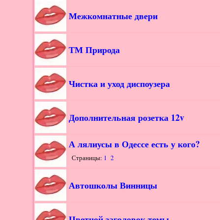
Межкомнатные двери
ТМ Природа
Чистка и уход диспоузера
Дополнительная розетка 12v
А лялиусы в Одессе есть у кого?
Страницы:
1
2
Автошколы Винницы
Цветной заголовок темы