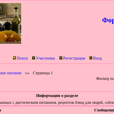
Фор
Поиск
Участники
Регистрация
Вход
кое питание
>>
Страница 1
Фильтр п
Информация о разделе
занных с диетическим питанием, рецептов блюд для людей, соб
а
Cообщени