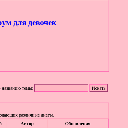
ум для девочек
о названию темы:
людающих различные диеты.
й
Автор
Обновления